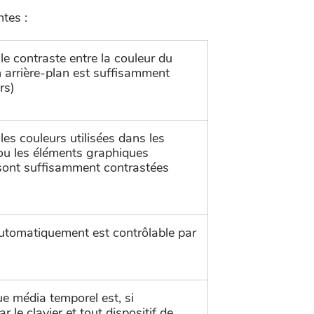
tes :
 contraste entre la couleur du
n arrière-plan est suffisamment
ers)
s couleurs utilisées dans les
ou les éléments graphiques
 sont suffisamment contrastées
tomatiquement est contrôlable par
e média temporel est, si
r le clavier et tout dispositif de