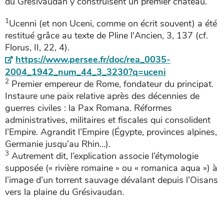
du Grésivaudan y construisent un premier château.
1
Ucenni (et non Uceni, comme on écrit souvent) a été
restitué grâce au texte de Pline l'Ancien, 3, 137 (cf.
Florus, II, 22, 4).
https://www.persee.fr/doc/rea_0035-
2004_1942_num_44_3_3230?q=uceni
2
Premier empereur de Rome, fondateur du principat.
Instaure une paix relative après des décennies de
guerres civiles : la Pax Romana. Réformes
administratives, militaires et fiscales qui consolident
l’Empire. Agrandit l’Empire (Égypte, provinces alpines,
Germanie jusqu’au Rhin…).
3
Autrement dit, l’explication associe l’étymologie
supposée (« rivière romaine » ou « romanica aqua ») à
l’image d’un torrent sauvage dévalant depuis l’Oisans
vers la plaine du Grésivaudan.