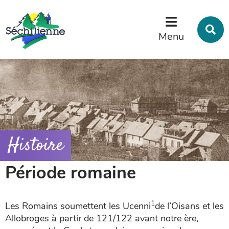
Menu
Contenu
Recherche
R
s
Menu
l
s
Histoire
Période romaine
1
Les Romains soumettent les Ucenni
de l’Oisans et les
Allobroges à partir de 121/122 avant notre ère,