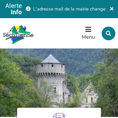
Menu
Contenu
Recherche
Fe
Fermer
L'adresse mail de la mairie change
R
s
Menu
l
s